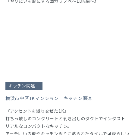
『やりたいを形にする団地リノベ～LDK編～』
キッチン関連
横浜市中区1Kマンション キッチン関連
『アクセントを織り交ぜた1K』
打ちっ放しのコンクリートと剝き出しのダクトでインダスト
リアルなコンパクトなキッチン。
アーチ囲いの壁やキッチン周りに貼られたタイルで可愛らしい