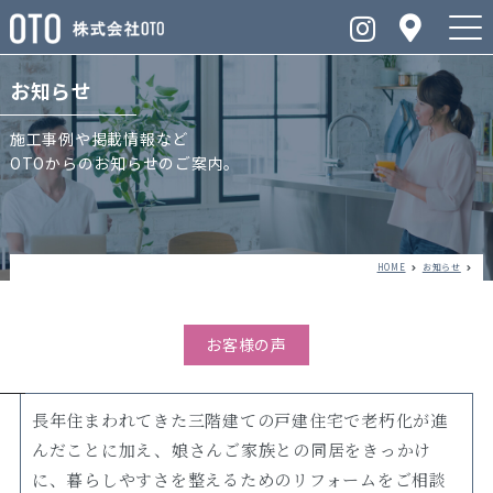
お知らせ
施工事例や掲載情報など
OTOからのお知らせのご案内。
HOME
お知らせ
お客様の声
長年住まわれてきた三階建ての戸建住宅で老朽化が進
んだことに加え、娘さんご家族との同居をきっかけ
に、
暮らしやすさを整えるためのリフォームをご相談